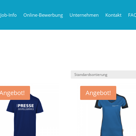
Job-Info
Online-Bewerbung
Unternehmen
Kontakt
FA
Angebot!
Angebot!